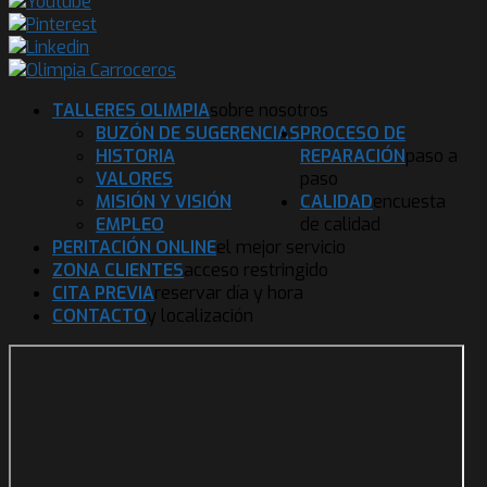
TALLERES OLIMPIA
sobre nosotros
BUZÓN DE SUGERENCIAS
PROCESO DE
HISTORIA
REPARACIÓN
paso a
VALORES
paso
MISIÓN Y VISIÓN
CALIDAD
encuesta
EMPLEO
de calidad
PERITACIÓN ONLINE
el mejor servicio
ZONA CLIENTES
acceso restringido
CITA PREVIA
reservar día y hora
CONTACTO
y localización